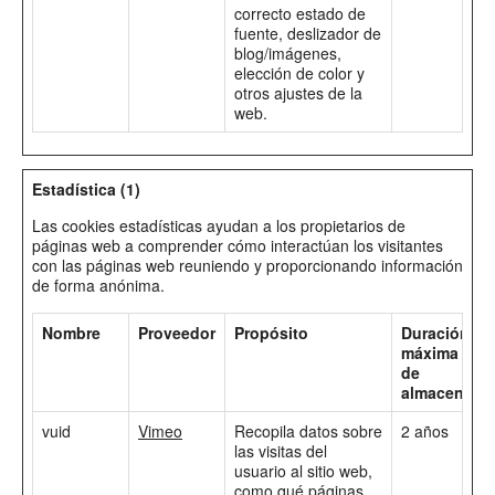
correcto estado de
fuente, deslizador de
blog/imágenes,
elección de color y
otros ajustes de la
web.
Estadística (1)
Las cookies estadísticas ayudan a los propietarios de
páginas web a comprender cómo interactúan los visitantes
con las páginas web reuniendo y proporcionando información
de forma anónima.
Nombre
Proveedor
Propósito
Duración
máxima
de
almacenami
vuid
Vimeo
Recopila datos sobre
2 años
las visitas del
usuario al sitio web,
como qué páginas