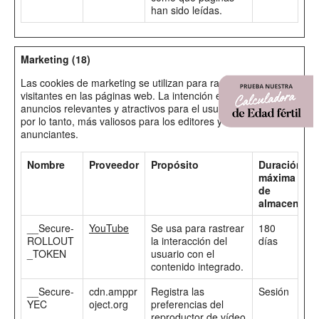
han sido leídas.
Marketing (18)
Las cookies de marketing se utilizan para rastrear a los
visitantes en las páginas web. La intención es mostrar
anuncios relevantes y atractivos para el usuario individual, y
por lo tanto, más valiosos para los editores y terceros
anunciantes.
Nombre
Proveedor
Propósito
Duración
máxima
de
almacenami
__Secure-
YouTube
Se usa para rastrear
180
ROLLOUT
la interacción del
días
_TOKEN
usuario con el
contenido integrado.
__Secure-
cdn.amppr
Registra las
Sesión
YEC
oject.org
preferencias del
reproductor de vídeo