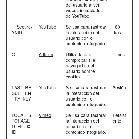
del usuario al ver
vídeos incrustados
de YouTube
__Secure-
YouTube
Se usa para rastrear
180
YNID
la interacción del
días
usuario con el
contenido integrado.
C
Adform
Utilizada para
1 mes
comprobar si el
navegador del
usuario admite
cookies.
LAST_RE
YouTube
Se usa para rastrear
Sesión
SULT_EN
la interacción del
TRY_KEY
usuario con el
contenido integrado.
LOCAL_S
Vimeo
Se usa para rastrear
Persist
TORAGE_I
la interacción del
ente
D_PICOX_
usuario con el
ID
contenido integrado.