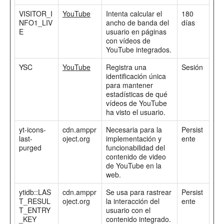
VISITOR_I
YouTube
Intenta calcular el
180
NFO1_LIV
ancho de banda del
días
E
usuario en páginas
con vídeos de
YouTube integrados.
YSC
YouTube
Registra una
Sesión
identificación única
para mantener
estadísticas de qué
vídeos de YouTube
ha visto el usuario.
yt-icons-
cdn.amppr
Necesaria para la
Persist
last-
oject.org
implementación y
ente
purged
funcionabilidad del
contenido de video
de YouTube en la
web.
ytidb::LAS
cdn.amppr
Se usa para rastrear
Persist
T_RESUL
oject.org
la interacción del
ente
T_ENTRY
usuario con el
_KEY
contenido integrado.