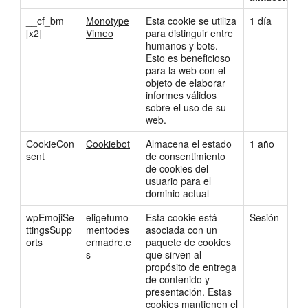
__cf_bm
Monotype
Esta cookie se utiliza
1 día
[x2]
Vimeo
para distinguir entre
humanos y bots.
Esto es beneficioso
para la web con el
objeto de elaborar
informes válidos
sobre el uso de su
web.
CookieCon
Cookiebot
Almacena el estado
1 año
sent
de consentimiento
de cookies del
usuario para el
dominio actual
wpEmojiSe
eligetumo
Esta cookie está
Sesión
ttingsSupp
mentodes
asociada con un
orts
ermadre.e
paquete de cookies
s
que sirven al
propósito de entrega
de contenido y
presentación. Estas
cookies mantienen el