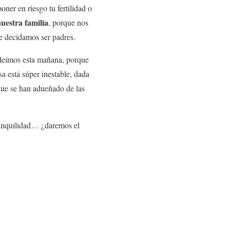
ner en riesgo tu fertilidad o
nuestra familia
, porque nos
e decidamos ser padres.
e leímos esta mañana, porque
sa está súper inestable, dada
 que se han adueñado de las
tranquilidad… ¿daremos el