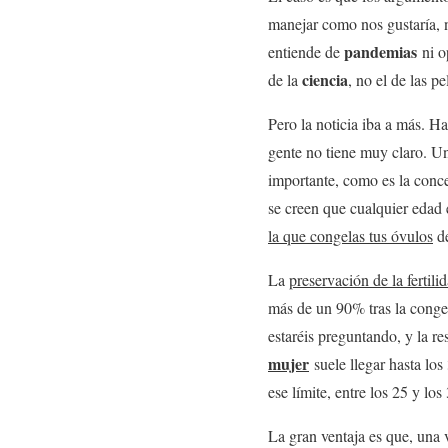
manejar como nos gustaría, 
pandemias
entiende de
ni o
ciencia
de la
, no el de las p
Pero la noticia iba a más. 
gente no tiene muy claro. Un
importante, como es la conce
se creen que cualquier edad
la que congelas tus óvulos
de
La
preservación de la fertil
más de un 90% tras la congel
estaréis preguntando, y la 
mujer
suele llegar hasta lo
ese límite, entre los 25 y los
La gran ventaja es que, una 