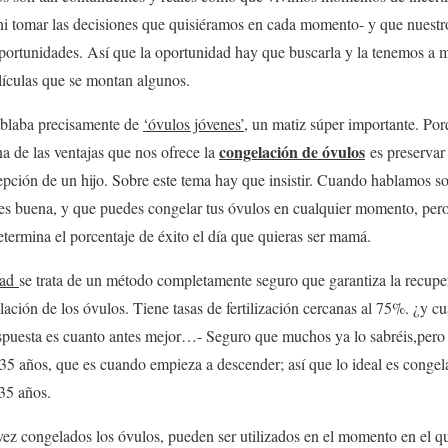
ni tomar las decisiones que quisiéramos en cada momento- y que nuest
portunidades. Así que la oportunidad hay que buscarla y la tenemos a m
elículas que se montan algunos.
Hablaba precisamente de
‘óvulos jóvenes’
, un matiz súper importante. Por
congelación de óvulos
a de las ventajas que nos ofrece la
es preservar
pción de un hijo. Sobre este tema hay que insistir. Cuando hablamos so
 es buena, y que puedes congelar tus óvulos en cualquier momento, pero
termina el porcentaje de éxito el día que quieras ser mamá.
idad
se trata de un método completamente seguro que garantiza la recupe
ación de los óvulos. Tiene tasas de fertilización cercanas al 75%. ¿y 
respuesta es cuanto antes mejor…- Seguro que muchos ya lo sabréis,pero
s 35 años, que es cuando empieza a descender; así que lo ideal es congela
 35 años.
vez congelados los óvulos, pueden ser utilizados en el momento en el qu