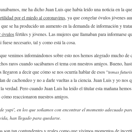
unábamos, me ha dicho Juan Luis que había leído una noticia en la qu
ertilidad por el miedo al coronavirus
, ya que congelar óvulos jóvenes au
que se ha producido un aumento en la demanda de información y tratam
r óvulos
fértiles y jóvenes. Las mujeres que llamaban para informarse qu
i fuese necesario, tal y como está la cosa.
que venimos informándonos sobre esto nos hemos alegrado mucho de qu
ichos raros cuando sacábamos el tema con nuestros amigos. Bueno, hast
s llegaron a decir que cómo se nos ocurría hablar de esos “
temas futuri
an de cachondeo y no a darle vueltas a la ciencia. Juan Luis y yo nos
la verdad. Pero cuando Juan Luis ha leído el titular esta mañana hemos
 cómo reaccionaron nuestros amigos.
 de yupi’, en los que soñamos con encontrar el momento adecuado para
 vida, han llegado para quedarse.
tos son tan contundentes y reales como que vivimos momentos de ince