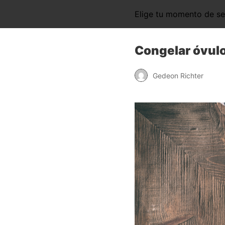
Elige tu momento de s
Congelar óvulo
Gedeon Richter