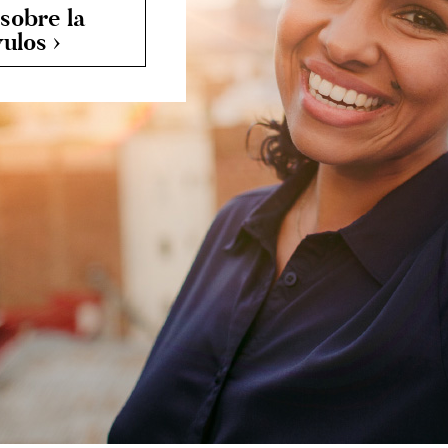
sobre la
ulos ›
está demasia