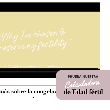
aya visto un 
. Ya veremos
ás sobre la congelación de óvulos
›