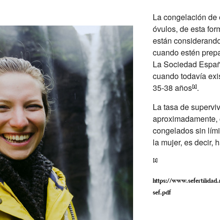
La congelación de ó
óvulos, de esta for
están considerando 
cuando estén prepa
La Sociedad Españo
cuando todavía exis
35-38 años
.
[1]
La tasa de supervi
aproximadamente, c
congelados sin lími
la mujer, es decir,
[1]
https://www.sefertilida
sef.pdf