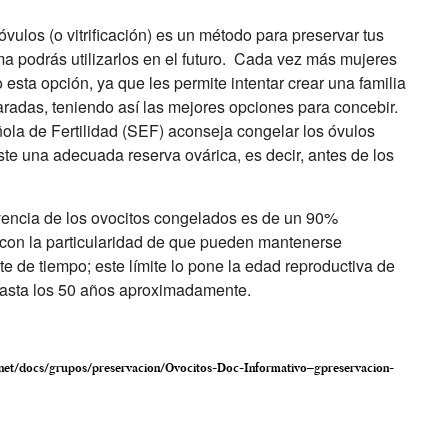
vulos (o vitrificación) es un método para preservar tus
ma podrás utilizarlos en el futuro. Cada vez más mujeres
esta opción, ya que les permite intentar crear una familia
radas, teniendo así las mejores opciones para concebir.
la de Fertilidad (SEF) aconseja congelar los óvulos
te una adecuada reserva ovárica, es decir, antes de los
vencia de los ovocitos congelados es de un 90%
on la particularidad de que pueden mantenerse
te de tiempo; este límite lo pone la edad reproductiva de
 hasta los 50 años aproximadamente.
d.net/docs/grupos/preservacion/Ovocitos-Doc-Informativo–gpreservacion-