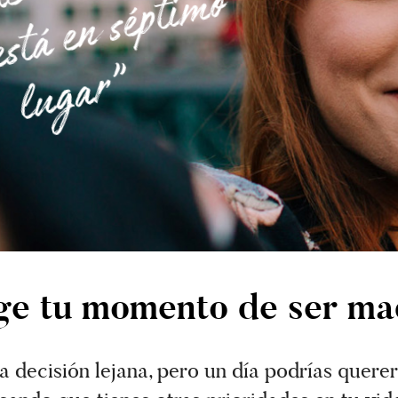
a
o
”
ige tu momento de ser ma
 decisión lejana, pero un día podrías querer 