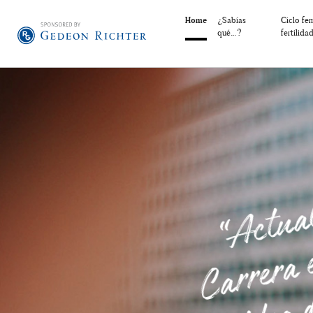
Home
¿Sabías
Ciclo fe
qué…?
fertilida