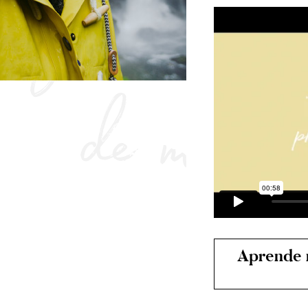
izá cuando h
de mundo
Aprende m