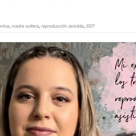
,
,
,
enina
madre soltera
reproducción asistida
SEF