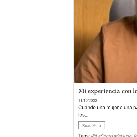
Mi experiencia con l
11/10/2022
Cuando una mujer o una par
los...
Read More
Tags:
,
@LaSonrisadeHugo
f