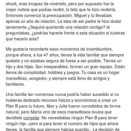
shock, eras incapaz de creértelo, pero por supuesto fue la
mejor noticia que podías recibir, lo feliz que te hizo recibirla.
Entonces comenzó la preocupación. Miguel y tú llevabais
apenas un año de relación. La idea de ser padre le hizo dudar
seriamente ¿Seguirá queriendo una relación contigo? te
preguntabas, ¿podrías hacerle frente a esta situación si tuvieras
que hacerlo sola?
Me gustaría recordarte esos momentos de incertidumbre,
porque ahora, a tus 47 años, tienes la vida familiar que siempre
quisiste y no estabas segura de fuese a ser posible. Tienes un
hijo y dos hijas. Son inseparables, forman un gran equipo. Están
llenos de complicidad, hobbies y juegos. Tu casa es un hogar
maravilloso, acogedor, y siempre está lleno de amigos y
familiares.
Una familia tan numerosa nunca podría haber sucedido si no
hubieras dedicado recursos físicos y económicos a crear un
Plan B para tu futuro. Alex y Julia fueron concebidos de forma
natural, pero María vino de esos maravillosos óvulos que
decidiste
congelar
. No necesitabas ningún Plan B para tener
ningún hijo –pero si para tener el número de hijos que ahora
tienes, la familia que siempre habías querido-. La decisión de