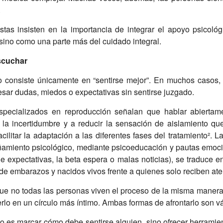
.
tas insisten en la importancia de integrar el apoyo psicológ
 sino como una parte más del cuidado integral.
scuchar
consiste únicamente en “sentirse mejor”. En muchos casos, 
ar dudas, miedos o expectativas sin sentirse juzgado.
especializados en reproducción señalan que hablar abiertam
 la incertidumbre y a reducir la sensación de aislamiento q
cilitar la adaptación a las diferentes fases del tratamiento². 
amiento psicológico, mediante psicoeducación y pautas emoci
de expectativas, la beta espera o malas noticias), se traduc
de embarazos y nacidos vivos frente a quienes solo reciben ate
ue no todas las personas viven el proceso de la misma maner
erlo en un círculo más íntimo. Ambas formas de afrontarlo son vá
 es marcar cómo debe sentirse alguien, sino ofrecer herramient