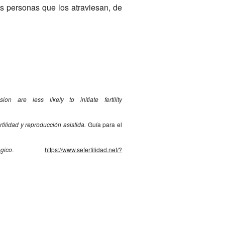
las personas que los atraviesan, de
n are less likely to initiate fertility
tilidad y reproducción asistida.
Guía para el
ico
.
https://www.sefertilidad.net/?