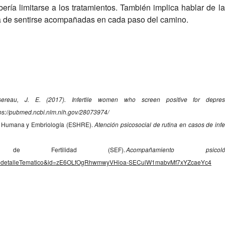
debería limitarse a los tratamientos. También implica hablar de 
a de sentirse acompañadas en cada paso del camino.
ereau, J. E. (2017). Infertile women who screen positive for depressio
tps://pubmed.ncbi.nlm.nih.gov/28073974/
 Humana y Embriología (ESHRE).
Atención psicosocial de rutina en casos de infer
a de Fertilidad (SEF).
Acompañamiento psicológ
n=detalleTematico&id=zE6OLfOgRhwmwyVHioa-SECulW1mabvMf7xYZcaeYc4