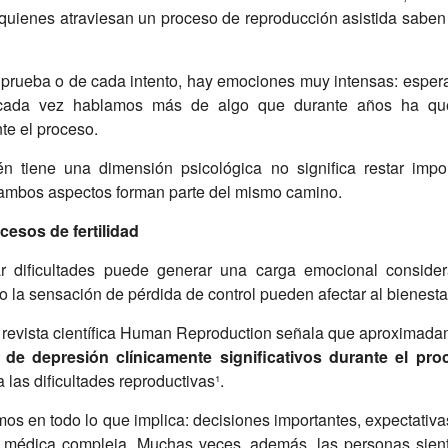
, quienes atraviesan un proceso de reproducción asistida sabe
prueba o de cada intento, hay emociones muy intensas: espera
o, cada vez hablamos más de algo que durante años ha q
e el proceso.
én tiene una dimensión psicológica no significa restar impo
e ambos aspectos forman parte del mismo camino.
cesos de fertilidad
rar dificultades puede generar una carga emocional consider
o la sensación de pérdida de control pueden afectar al bienesta
a revista científica Human Reproduction señala que aproximad
s de depresión clínicamente significativos durante el pro
as dificultades reproductivas¹.
os en todo lo que implica: decisiones importantes, expectativa
ón médica compleja. Muchas veces, además, las personas sien