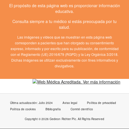
El propósito de esta página web es proporcionar información
educativa.
Consulta siempre a tu médico si estás preocupada por tu
salud.
Las imágenes y vídeos que se muestran en esta página web
corresponden a pacientes que han otorgado su consentimiento
expreso, informado y por escrito para su publicación, de conformidad
con el Reglamento (UE) 2016/679 (RGPD) y la Ley Orgánica 3/2018.
Dichas imágenes se utilizan exclusivamente con fines informativos y
divulgativos.
Última actualización: Julio 2024
Aviso legal
Política de privacidad
Política de cookies
Bibliografía
Comité cientifíco
Copyright © 2026 Gedeon Richter Plc. All Rights Reserved