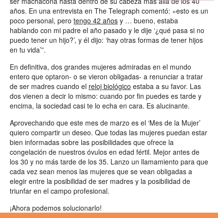
ser machacona hasta dentro de su cabeza más allá de los 40
años. En una entrevista en The Telegraph comentó: «esto es un
poco personal, pero
tengo 42 años
y … bueno, estaba
hablando con mi padre el año pasado y le dije ‘¿qué pasa si no
puedo tener un hijo?’, y él dijo: ‘hay otras formas de tener hijos
en tu vida’”.
En definitiva, dos grandes mujeres admiradas en el mundo
entero que optaron- o se vieron obligadas- a renunciar a tratar
de ser madres cuando el
reloj biológico
estaba a su favor. Las
dos vienen a decir lo mismo: cuando por fin puedes es tarde y
encima, la sociedad casi te lo echa en cara. Es alucinante.
Aprovechando que este mes de marzo es el ‘Mes de la Mujer’
quiero compartir un deseo. Que todas las mujeres puedan estar
bien informadas sobre las posibilidades que ofrece la
congelación de nuestros óvulos en edad fértil. Mejor antes de
los 30 y no más tarde de los 35. Lanzo un llamamiento para que
cada vez sean menos las mujeres que se vean obligadas a
elegir entre la posibilidad de ser madres y la posibilidad de
triunfar en el campo profesional.
¡Ahora podemos solucionarlo!