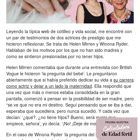
Leyendo la típica web de cotilleo y vida social, me encontré con
un par de testimonios de dos actrices de prestigio que me
hicieron reflexionar. Se trata de Helen Mirren y Winona Ryder.
Hablaban de los motivos por los que no han sido madres y
como se sintieron presionadas por no tener hijos.
Helen Mirren comentaba que durante una entrevista con British
Vogue le hicieron ‘la pregunta del bebé’. Le preguntaron
abiertamente que si había preferido dedicar su vida a
su carrera
como actriz y dejar a un lado la maternidad
. Ella respondió que
una vez que más o menos estaba consolidada en la gran
pantalla, comenzó a pensar en la posibilidad de ser madre, pero
“se ve que no era mi destino. Seguí pensando que se iba a dar,
esperaba que sucediera, pero nunca sucedió. Y cada vez que
decían: ‘¿qué?, ¿no tiene hijos? Bueno, será mejor que
empiece, señora’, yo decía: ‘¡No! ¡Deje de molestarme!’”
En el caso de Winona Ryder ‘la pregunta del bebé’ empezó a