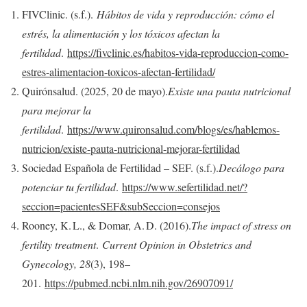
FIVClinic. (s.f.).
Hábitos de vida y reproducción: cómo el
estrés, la alimentación y los tóxicos afectan la
fertilidad
.
https://fivclinic.es/habitos-vida-reproduccion-como-
estres-alimentacion-toxicos-afectan-fertilidad/
Quirónsalud. (2025, 20 de mayo).
Existe una pauta nutricional
para mejorar la
fertilidad
.
https://www.quironsalud.com/blogs/es/hablemos-
nutricion/existe-pauta-nutricional-mejorar-fertilidad
Sociedad Española de Fertilidad – SEF. (s.f.).
Decálogo para
potenciar tu fertilidad
.
https://www.sefertilidad.net/?
seccion=pacientesSEF&subSeccion=consejos
Rooney, K. L., & Domar, A. D. (2016).
The impact of stress on
fertility treatment
.
Current Opinion in Obstetrics and
Gynecology, 28
(3), 198–
201.
https://pubmed.ncbi.nlm.nih.gov/26907091/