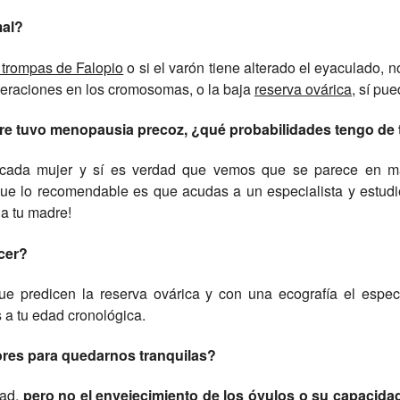
mal?
s trompas de Falopio
o si el varón tiene alterado el eyaculado, 
teraciones en los cromosomas, o la baja
reserva ovárica
, sí pu
re tuvo menopausia precoz, ¿qué probabilidades tengo de 
 cada mujer y sí es verdad que vemos que se parece en ma
que lo recomendable es que acudas a un especialista y estudie
 a tu madre!
cer?
e predicen la reserva ovárica y con una ecografía el espec
 a tu edad cronológica.
res para quedarnos tranquilas?
dad,
pero no el envejecimiento de los óvulos o su capacida