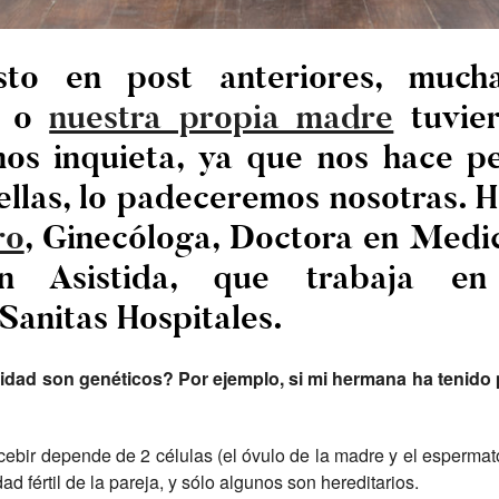
to en post anteriores, muc
a o
nuestra propia madre
tuvie
 nos inquieta, ya que nos hace p
 ellas, lo padeceremos nosotras.
ro
, Ginecóloga, Doctora en Medic
ón Asistida, que trabaja e
anitas Hospitales.
ilidad son genéticos? Por ejemplo, si mi hermana ha tenido
ncebir depende de 2 células (el óvulo de la madre y el esperma
ad fértil de la pareja, y sólo algunos son hereditarios.