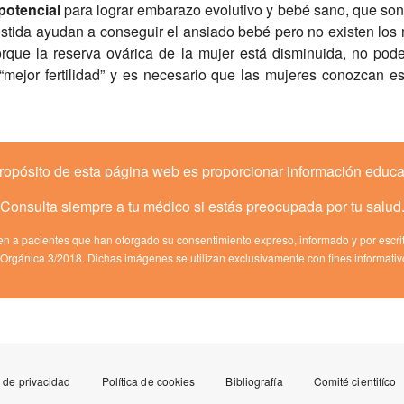
potencial
para lograr embarazo evolutivo y bebé sano, que son
tida ayudan a conseguir el ansiado bebé pero no existen los mi
porque la reserva ovárica de la mujer está disminuida, no pod
“mejor fertilidad” y es necesario que las mujeres conozcan es
ropósito de esta página web es proporcionar información educa
Consulta siempre a tu médico si estás preocupada por tu salud
 a pacientes que han otorgado su consentimiento expreso, informado y por escri
Orgánica 3/2018. Dichas imágenes se utilizan exclusivamente con fines informativo
a de privacidad
Política de cookies
Bibliografía
Comité cientifíco