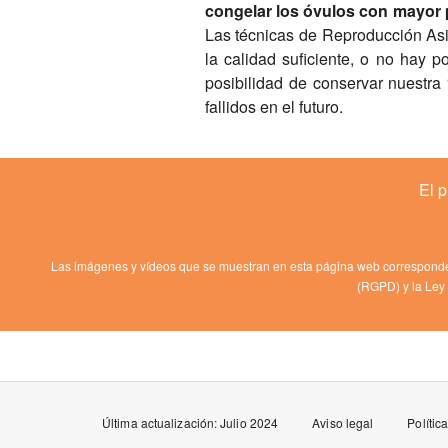
congelar los óvulos con mayor 
Las técnicas de Reproducción Asis
la calidad suficiente, o no hay 
posibilidad de conservar nuestra 
fallidos en el futuro.
El p
Las imágenes y vídeos que se muestran en esta página web corresponden
(RGPD) y la Ley 
Última actualización: Julio 2024
Aviso legal
Polític