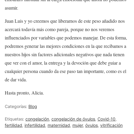
asumir.
Juan Luis y yo creemos que liberarnos de este peso añadido nos
acercará todavía más como pareja, porque no nos veremos
influenciados por variables que podemos manejar. De esta forma,
podremos generar las mejores condiciones en la que recibamos a
nuestros hijos sin factores adicionales negativos que nada tienen
que ver con el amor, la entrega y la devoción que debe guiar a
cualquier persona cuando da ese paso tan importante, como es el
de dar vida.
Hasta pronto, Alicia.
Categorías:
Blog
Etiquetas:
congelación
,
congelación de óvulos
,
Covid-10
,
fertilidad
,
infertilidad
,
maternidad
,
mujer
,
óvulos
,
vitrificación