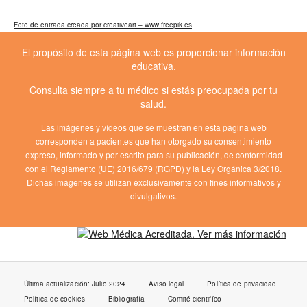
Foto de entrada creada por creativeart – www.freepik.es
El propósito de esta página web es proporcionar información
educativa.
Consulta siempre a tu médico si estás preocupada por tu
salud.
Las imágenes y vídeos que se muestran en esta página web
corresponden a pacientes que han otorgado su consentimiento
expreso, informado y por escrito para su publicación, de conformidad
con el Reglamento (UE) 2016/679 (RGPD) y la Ley Orgánica 3/2018.
Dichas imágenes se utilizan exclusivamente con fines informativos y
divulgativos.
Última actualización: Julio 2024
Aviso legal
Política de privacidad
Política de cookies
Bibliografía
Comité cientifíco