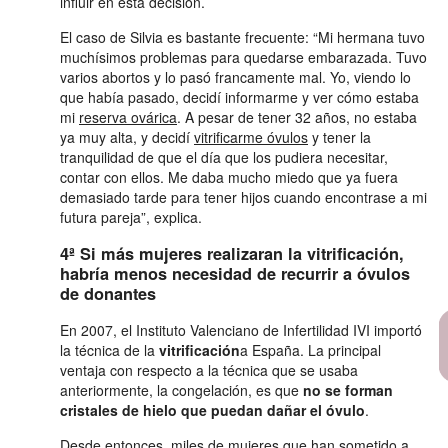
influir en esta decisión.
El caso de Silvia es bastante frecuente: “Mi hermana tuvo
muchísimos problemas para quedarse embarazada. Tuvo
varios abortos y lo pasó francamente mal. Yo, viendo lo
que había pasado, decidí informarme y ver cómo estaba
mi
reserva ovárica
. A pesar de tener 32 años, no estaba
ya muy alta, y decidí
vitrificarme óvulos
y tener la
tranquilidad de que el día que los pudiera necesitar,
contar con ellos. Me daba mucho miedo que ya fuera
demasiado tarde para tener hijos cuando encontrase a mi
futura pareja”, explica.
4ª Si más mujeres realizaran la vitrificación,
habría menos necesidad de recurrir a óvulos
de donantes
En 2007, el Instituto Valenciano de Infertilidad IVI importó
la técnica de la
vitrificación
a España. La principal
ventaja con respecto a la técnica que se usaba
anteriormente, la congelación, es que
no se forman
cristales de hielo que puedan dañar el óvulo
.
Desde entonces, miles de mujeres que han sometido a