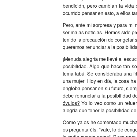
bendición, pero cambian la vida 
ocurrido pensar en esto, a ellos t
Pero, ante mi sorpresa y para mi 
ser malas noticias. Hemos sido pr
tenido la precaución de congelar 
queremos renunciar a la posibilida
¡Menuda alegría me llevé al escuc
posibilidad. Algo que hace tan s
tema tabú. Se consideraba una fr
una mujer! Hoy en día, la cosa ha
engloba pensar en su futuro, siemp
debe renunciar a la posibilidad 
óvulos?
Yo lo veo como un refuer
alegría que tener la posibilidad d
Como ya os he comentado muchas v
os preguntaréis, “vale, lo de con
la radio cuanto antes”. Pues para