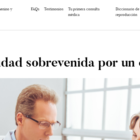
menino y
FAQs
Testimonios
Tu primera consulta
Diccionario de
médica
reproducción
ilidad sobrevenida por un