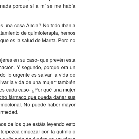
r nada porque si a mí se me había
es una cosa Alicia? No todo iban a
ratamiento de quimioterapia, hemos
que es la salud de Marita. Pero no
ujeres en su caso- que prevén esta
rmación. Y segundo, porque era un
o lo urgente es salvar la vida de
lvar la vida de una mujer” también
 es cada caso- ¿
Por qué una mujer
 otro fármaco que pueda dañar sus
n emocional. No puede haber mayor
fermedad.
os de los que estáis leyendo esto
entorpezca empezar con la quimio o
o suficiente de óvulos en un plazo