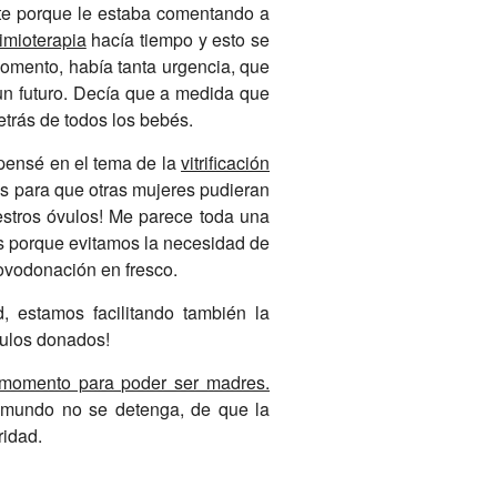
ste porque le estaba comentando a
imioterapia
hacía tiempo y esto se
momento, había tanta urgencia, que
un futuro. Decía que a medida que
etrás de todos los bebés.
 pensé en el tema de la
vitrificación
os para que otras mujeres pudieran
estros óvulos! Me parece toda una
os porque evitamos la necesidad de
 ovodonación en fresco.
 estamos facilitando también la
vulos donados!
e momento para poder ser madres.
 mundo no se detenga, de que la
ridad.