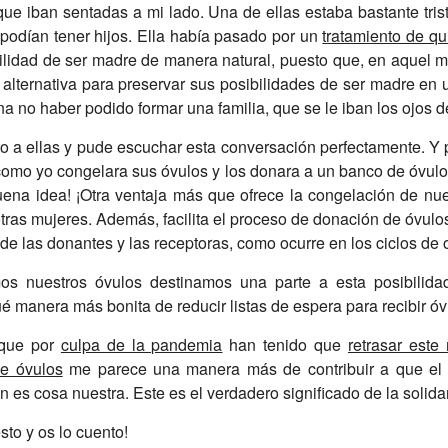
que iban sentadas a mi lado. Una de ellas estaba bastante tri
podían tener hijos. Ella había pasado por un
tratamiento de qu
bilidad de ser madre de manera natural, puesto que, en aquel 
alternativa para preservar sus posibilidades de ser madre en 
 no haber podido formar una familia, que se le iban los ojos d
o a ellas y pude escuchar esta conversación perfectamente. Y
 como yo congelara sus óvulos y los donara a un banco de óvul
ena idea! ¡Otra ventaja más que ofrece la congelación de nu
tras mujeres. Además, facilita el proceso de donación de óvul
 de las donantes y las receptoras, como ocurre en los ciclos de
s nuestros óvulos destinamos una parte a esta posibilidad,
é manera más bonita de reducir listas de espera para recibir ó
 que por
culpa de la pandemia
han tenido que
retrasar est
e óvulos
me parece una manera más de contribuir a que el
n es cosa nuestra. Este es el verdadero significado de la solida
sto y os lo cuento!