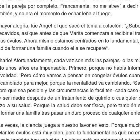
de la pareja por completo. Francamente, no me atreví a deci
ambién, y no era el momento de echar leña al fuego.
mayor alegría, fue Ángel el que sacó el tema a colación. “¿Sab
ecavidos, así que antes de que Marita comenzara a recibir el t
sus óvulos. Ahora mismo estamos centrados en lo fundamental, 
d de formar una familia cuando ella se recupere”.
harlo! Afortunadamente, cada vez son más las parejas- o las m
olo unos años era impensable. Primero, porque no había info
ivolidad. ¡Pero cómo vamos a pensar en congelar óvulos cuand
 cambiado para mejor, porque la mentalidad va cambiando. “Sa
re que sea posible y las circunstancias lo faciliten- cada caso
de ser madre después de un tratamiento de quimio o cualquier
zo a su salud. Porque la salud debe ser física, pero tambié
e formar una familia tras pasar un duro proceso de cualquier en
eces, la ciencia juega a nuestro favor en esto. Porque much
gelar los óvulos está muy bien, pero lo fundamental es que no 
 esto también hay solución. La clave está en obtener el númer