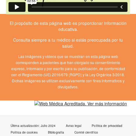
El propósito de esta página web es proporcionar información
educativa.
Consulta siempre a tu médico si estás preocupada por tu
salud.
Las imágenes y vídeos que se muestran en esta página web
corresponden a pacientes que han otorgado su consentimiento
expreso, informado y por escrito para su publicación, de conformidad
con el Reglamento (UE) 2016/679 (RGPD) y la Ley Orgánica 3/2018.
Dichas imágenes se utilizan exclusivamente con fines informativos y
divulgativos.
Última actualización: Julio 2024
Aviso legal
Política de privacidad
Política de cookies
Bibliografía
Comité cientifíco