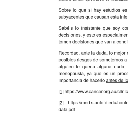
Sobre lo que si hay estudios es 
subyacentes que causan esta infer
Sabéis lo insistente que soy c
decisiones, y esto es especialme
tomen decisiones que van a condic
Recordad, ante la duda, lo mejor 
posibles riesgos de someternos a c
alguien le queda alguna duda, l
menopausia, ya que es un proce
importancia de hacerlo
antes de l
[1]
https://www.cancer.org.au/clinica
[2]
https://med.stanford.edu/conten
data.pdf