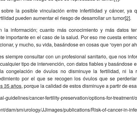
sobre la posible vinculación entre infertilidad y cáncer, 
tilidad pueden aumentar el riesgo de desarrollar un tumor
[2]
.
on la información; cuanto más conocimiento y más datos 
nte importante en el caso de la salud. Por eso me cuesta ente
ionar, y mucho, su vida, basándose en cosas que “oyen por ahí
es siempre consultar con un profesional sanitario, que nos inf
ualquier tipo de intervención, con datos fiables y basándose en l
a congelación de óvulos no disminuye la fertilidad, ni la 
dimiento por el que se recogen los óvulos que se perderían
os 35 años
, porque la calidad de estos disminuye a partir de es
l-guidelines/cancer-fertility-preservation/options-for-treatment/
t/dam/sm/urology/JJimages/publications/Risk-of-cancer-in-infe