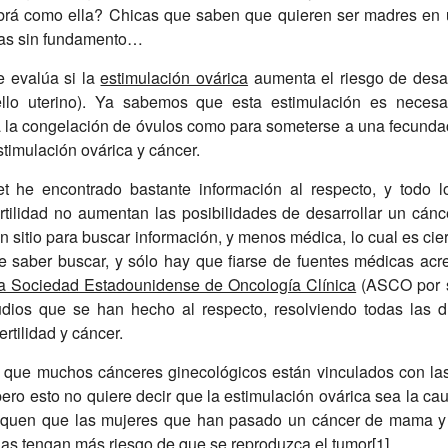
brá como ella? Chicas que saben que quieren ser madres en u
ías sin fundamento…
e evalúa si la
estimulación ovárica
aumenta el riesgo de desar
llo uterino). Ya sabemos que esta estimulación es necesari
a la congelación de óvulos como para someterse a una fecundaci
timulación ovárica y cáncer.
et he encontrado bastante información al respecto, y todo 
ertilidad no aumentan las posibilidades de desarrollar un cán
 sitio para buscar información, y menos médica, lo cual es cie
e saber buscar, y sólo hay que fiarse de fuentes médicas ac
a Sociedad Estadounidense de Oncología Clínica
(ASCO por su
udios que se han hecho al respecto, resolviendo todas las 
ertilidad y cáncer.
r que muchos cánceres ginecológicos están vinculados con la
ero esto no quiere decir que la estimulación ovárica sea la cau
iquen que las mujeres que han pasado un cáncer de mama y q
as tengan más riesgo de que se reproduzca el tumor
[1]
.