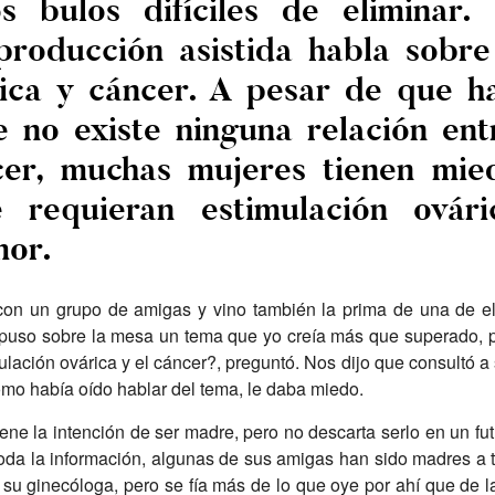
s bulos difíciles de eliminar
producción asistida habla sobre 
rica y cáncer. A pesar de que ha
 no existe ninguna relación entr
cer, muchas mujeres tienen mi
e requieran estimulación ová
mor.
con un grupo de amigas y vino también la prima de una de el
puso sobre la mesa un tema que yo creía más que superado, pe
mulación ovárica y el cáncer?, preguntó. Nos dijo que consultó a
como había oído hablar del tema, le daba miedo.
iene la intención de ser madre, pero no descarta serlo en un fu
e toda la información, algunas de sus amigas han sido madres a 
su ginecóloga, pero se fía más de lo que oye por ahí que de la