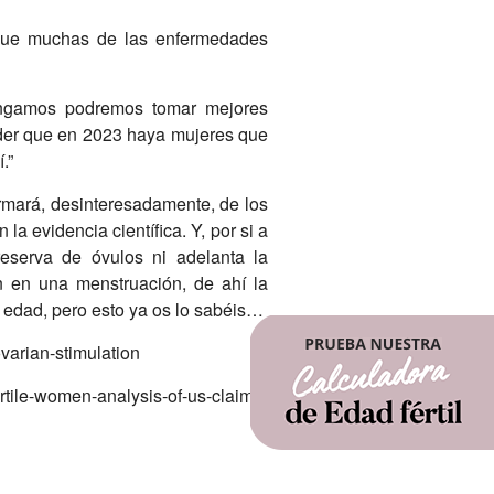
ya que muchas de las enfermedades
tengamos podremos tomar mejores
nder que en 2023 haya mujeres que
.”
ormará, desinteresadamente, de los
a evidencia científica. Y, por si a
reserva de óvulos ni adelanta la
 en una menstruación, de ahí la
a edad, pero esto ya os lo sabéis…
ovarian-stimulation
rtile-women-analysis-of-us-claims-