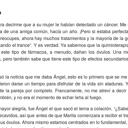
a
ara decirme que a su mujer le habían detectado un cáncer. Me 
da de una amiga común, hacía un año. ¡Pero si estaba perfect
e preocupes, ahora hay muchos tratamientos y la mayoría de la 
ando el trance”. Y es verdad. Ya sabemos que la quimioterapi
 este tipo de fármacos, a menudo, dañan los óvulos. Una mu
a, pero también sabe que tiene este tipo de efectos secundario
 la noticia que me daba Ángel, esto es lo primero que se me v
ieron darse un tiempo para disfrutar de la vida sin ataduras
de la pareja por completo. Francamente, no me atreví a deci
ambién, y no era el momento de echar leña al fuego.
mayor alegría, fue Ángel el que sacó el tema a colación. “¿Sab
ecavidos, así que antes de que Marita comenzara a recibir el t
sus óvulos. Ahora mismo estamos centrados en lo fundamental, 