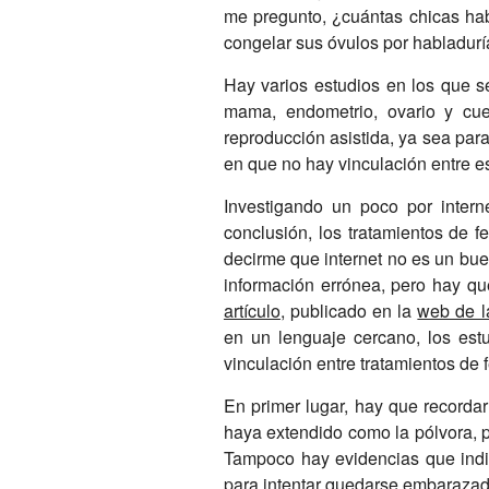
me pregunto, ¿cuántas chicas ha
congelar sus óvulos por habladur
Hay varios estudios en los que s
mama, endometrio, ovario y cue
reproducción asistida, ya sea par
en que no hay vinculación entre es
Investigando un poco por intern
conclusión, los tratamientos de f
decirme que internet no es un buen
información errónea, pero hay qu
artículo
, publicado en la
web de l
en un lenguaje cercano, los est
vinculación entre tratamientos de f
En primer lugar, hay que recorda
haya extendido como la pólvora, p
Tampoco hay evidencias que ind
para intentar quedarse embarazad