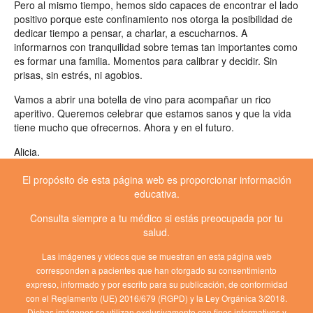
Pero al mismo tiempo, hemos sido capaces de encontrar el lado
positivo porque este confinamiento nos otorga la posibilidad de
dedicar tiempo a pensar, a charlar, a escucharnos. A
informarnos con tranquilidad sobre temas tan importantes como
es formar una familia. Momentos para calibrar y decidir. Sin
prisas, sin estrés, ni agobios.
Vamos a abrir una botella de vino para acompañar un rico
aperitivo. Queremos celebrar que estamos sanos y que la vida
tiene mucho que ofrecernos. Ahora y en el futuro.
Alicia.
El propósito de esta página web es proporcionar información
educativa.
Consulta siempre a tu médico si estás preocupada por tu
salud.
Las imágenes y vídeos que se muestran en esta página web
corresponden a pacientes que han otorgado su consentimiento
expreso, informado y por escrito para su publicación, de conformidad
con el Reglamento (UE) 2016/679 (RGPD) y la Ley Orgánica 3/2018.
Dichas imágenes se utilizan exclusivamente con fines informativos y